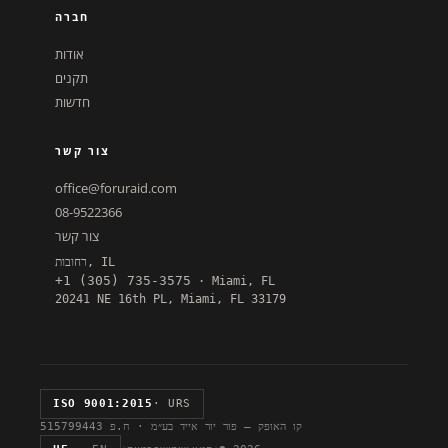
חברה
אודות
תקנים
חדשות
צור קשר
office@foruraid.com
08-9522366
צור קשר
רחובות, IL
+1 (305) 735-3575
· Miami, FL
20241 NE 16th PL, Miami, FL 33179
ISO 9001:2015
· URS
קו האופק — פור יור אייד בע״מ · ח.פ 515799443