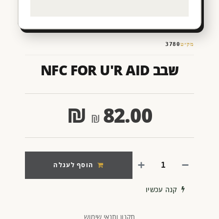
מק״ט
3780
שבב NFC FOR U'R AID
₪
82.00
הוסף לעגלה
קנה עכשיו
תקנון ותנאי שימוש