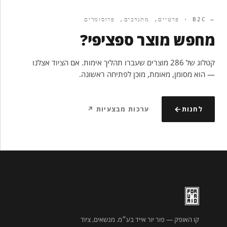
— B2C · פרטיים, מתנדבים, פרוסומרים
מחפש מוצר ספציפי?
קטלוג של 286 מוצרים שעברו תהליך אימות. אם הציוד אצלנו
— הוא מסומן, מאומת, מוכן לפתיחה ראשונה.
לחנות
ערכות מבצעיות ↗
קו האופק — פור יור אייד בע״מ. מנשאים, ציוד