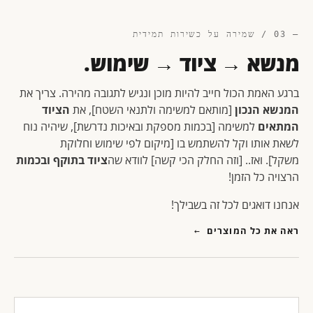
— 03 / שמירה על כשירות תמידית
מנשא → ציוד → שימוש.
ברגע האמת הכול חייב להיות מוכן ונגיש לתגובה מהירה. צריך את
המנשא הנכון
[מותאם למשימה ולתנאי השטח], את
הציוד
המתאים
למשימה [בכמות מספקת ובאיכות נדרשת], שיהיה נוח
לשאת אותו וקל להשתמש בו [מיקום לפי שימוש וחלוקת
משקל]. ואז.. [וזה החלק הכי קשה] לוודא שה
ציוד בתוקף ובכמות
הרצויה כל הזמן!
אנחנו דואגים לכל זה בשבילך!
ראה את כל המוצרים