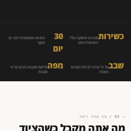
כשירות
30
מערכת תחזוקה כולל
התראה אוטומטית לפני פג
התראות ביצוע
תוקף
יום
שבב
מפה
על כל ערכה לניהול כשירות
פרישת מוכנות חירום על פי
בשטח
שכבות
— 05 / מה אתה רואה
מה אתה מקבל כשהציוד