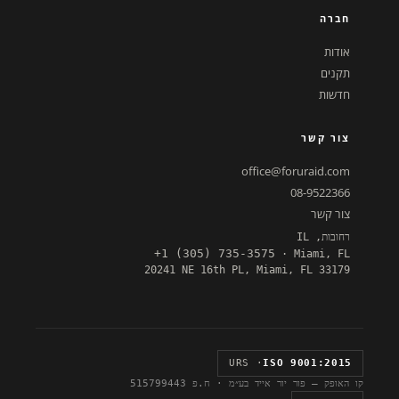
חברה
אודות
תקנים
חדשות
צור קשר
office@foruraid.com
08-9522366
צור קשר
רחובות, IL
+1 (305) 735-3575
· Miami, FL
20241 NE 16th PL, Miami, FL 33179
· URS
ISO 9001:2015
קו האופק — פור יור אייד בע״מ · ח.פ 515799443