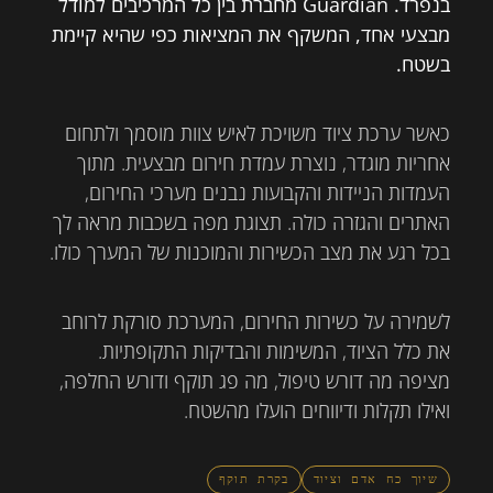
בנפרד. Guardian מחברת בין כל המרכיבים למודל
מבצעי אחד, המשקף את המציאות כפי שהיא קיימת
בשטח.
כאשר ערכת ציוד משויכת לאיש צוות מוסמך ולתחום
אחריות מוגדר, נוצרת עמדת חירום מבצעית. מתוך
העמדות הניידות והקבועות נבנים מערכי החירום,
האתרים והגזרה כולה. תצוגת מפה בשכבות מראה לך
בכל רגע את מצב הכשירות והמוכנות של המערך כולו.
לשמירה על כשירות החירום, המערכת סורקת לרוחב
את כלל הציוד, המשימות והבדיקות התקופתיות.
מציפה מה דורש טיפול, מה פג תוקף ודורש החלפה,
ואילו תקלות ודיווחים הועלו מהשטח.
שיוך כח אדם וציוד
בקרת תוקף