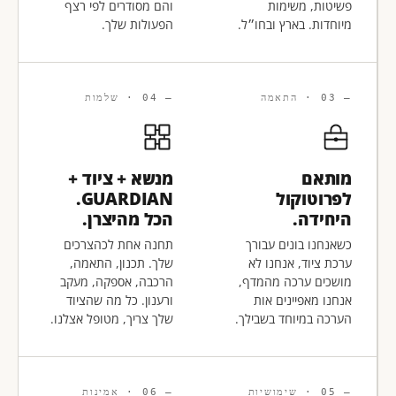
פשיטות, משימות
והם מסודרים לפי רצף
מיוחדות. בארץ ובחו״ל.
הפעולות שלך.
— 03 · התאמה
— 04 · שלמות
מותאם
מנשא + ציוד +
לפרוטוקול
GUARDIAN.
היחידה.
הכל מהיצרן.
כשאנחנו בונים עבורך
תחנה אחת לכהצרכים
ערכת ציוד, אנחנו לא
שלך. תכנון, התאמה,
מושכים ערכה מהמדף,
הרכבה, אספקה, מעקב
אנחנו מאפיינים אות
ורענון. כל מה שהציוד
הערכה במיוחד בשבילך.
שלך צריך, מטופל אצלנו.
— 05 · שימושיות
— 06 · אמינות