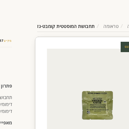
טראומה
תחבושת המוסטטית קומבט-גז
מק״ט
87
GU
פתרון 
תחבושת
דימומי
דימומי
מאפיינ