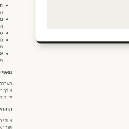
חו
הד
גז
את
ספ
נו
חי
אר
נש
מאפיינ
הערכת 
צורך ב
ידי חוב
תחומי 
צוותי ח
שנדרש