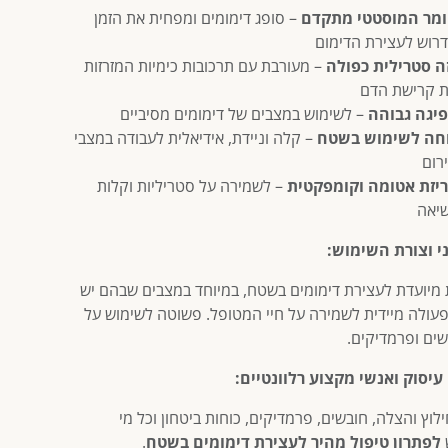
מר המוסטטי מתקדם
– סופג דימומים ומפחית את הזמן
רוש לעצירת הדימום
ה סטרילית כפולה
– מעורבת עם תרכובות כימיות המזרזות
 קרישת הדם
יגה גבוהה
– לשימוש במצבים של דימומים מסיביים
חה לשימוש בשטח
– קלה וניידת, אידיאלית לעבודה במצבי
רום
יזת אטומה וקומפקטית
– לשמירה על סטריליות וקלות
יאה
י וצורת השימוש:
מיועדת לעצירת דימומים בשטח, במיוחד במצבים שבהם יש
פעולה מיידית לשמירה על חיי המטופל. פשוטה לשימוש על
שים ופרמדיקים.
עיסוק ואנשי מקצוע רלוונטיים:
ילוץ והצלה, חובשים, פרמדיקים, כוחות ביטחון וכל מי
לפתרון טיפול מהיר לעצירת דימומים בשטח
.