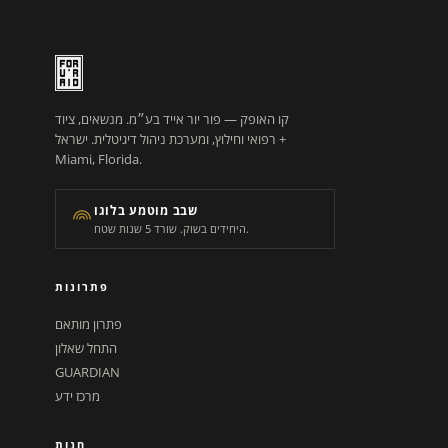
קו האופק — פור יור אייד בע״מ. מנשאים, ציוד
רפואי וחילוץ, ומערכת ניהול דיגיטלית. ישראל +
Miami, Florida.
שבב מוטמע בלוגו
היחידים בשוק. שורד 5 שנות שטח.
פתרונות
פתרון מותאם
התחל שאלון
GUARDIAN
מרכז ידע
חנות