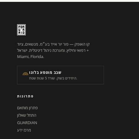
קו האופק — פור יור אייד בע״מ. מנשאים, ציוד
רפואי וחילוץ, ומערכת ניהול דיגיטלית. ישראל +
Miami, Florida.
שבב מוטמע בלוגו
היחידים בשוק. שורד 5 שנות שטח.
פתרונות
פתרון מותאם
התחל שאלון
GUARDIAN
מרכז ידע