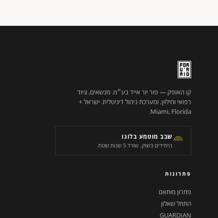
קו האופק — פור יור אייד בע״מ. מנשאים, ציוד
רפואי וחילוץ, ומערכת ניהול דיגיטלית. ישראל +
Miami, Florida.
שבב מוטמע בלוגו
היחידים בשוק. שורד 5 שנות שטח.
פתרונות
פתרון מותאם
התחל שאלון
GUARDIAN