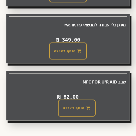
מעגן כלי עבודה למנשאי פור.יור.אייד
₪
349.00
הוסף לעגלה
שבב NFC FOR U'R AID
₪
82.00
הוסף לעגלה