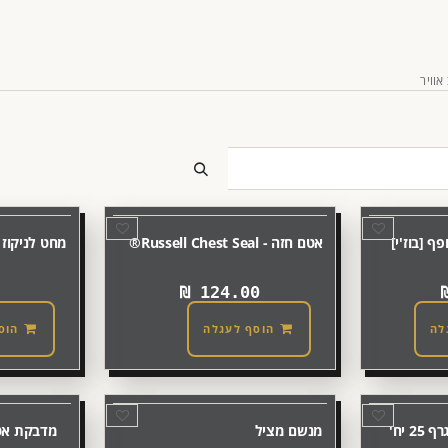
אוויר
ף [בוז'י]
אטם חזה - Russell Chest Seal®
מחט לניקוז חזה - k
₪
124.00
לה
הוסף לעגלה
הוס
מתאם איירווי לקפנוגרף 25 יח'
מנשם מציל