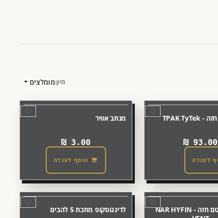
מומלצים
מיון:
TPAK TyTe
מנתב אוויר
₪
3.00
₪
93.00
ף לעגלה
הוסף לעגלה
מדבקת אטם חזה - NAR HYFIN
לרינגוסקופ מתכת 5 להבים