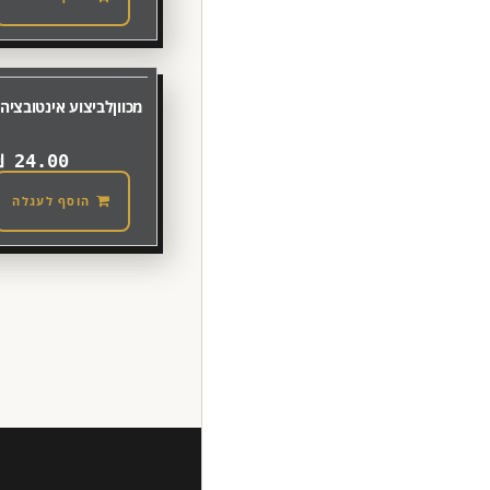
מכווןלביצוע אינטובציה [
₪
24.00
הוסף לעגלה