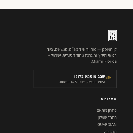
קו האופק — פור יור אייד בע״מ. מנשאים, ציוד
רפואי וחילוץ, ומערכת ניהול דיגיטלית. ישראל +
Miami, Florida.
שבב מוטמע בלוגו
היחידים בשוק. שורד 5 שנות שטח.
פתרונות
פתרון מותאם
התחל שאלון
GUARDIAN
מרכז ידע