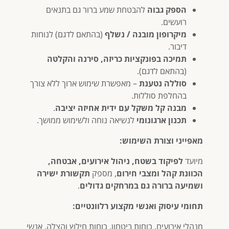
הספק גבוה
להבטחת שמע ברור גם בתנאים
רועשים.
מיקרופון מובנה / נשלף
(בהתאם לדגם) לנוחות
דיבור.
תמיכה בפונקציות כריזה, סירנה והקלטה
(בהתאם לדגם).
סוללה נטענת
– מאפשרת שימוש ארוך ללא צורך
בהחלפת סוללות.
מבנה קל משקל עם ידית אחיזה יציבה
.
תכנון ארגונומי
לנשיאה נוחה ולשימוש ממושך.
מאפייני וצורת השימוש:
מיועד
לפיקוד בשטח, ניהול אירועים, אבטחה,
הכוונת קהל ומצבי חירום
, מספק
תקשורת ישירה
ושמיעה ברורה גם במרחקים גדולים
.
תחומי עיסוק ואנשי מקצוע רלוונטיים:
מנהלי אירועים, כוחות ביטחון, כוחות חילוץ והצלה, אנשי