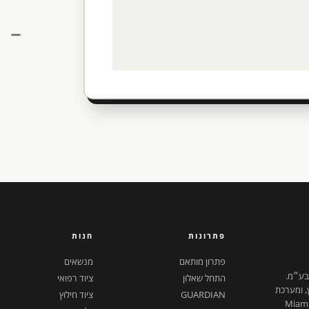
פתרונות
חנות
פתרון מותאם
מנשאים
 בע״מ.
התחל שאלון
ציוד רפואי
ץ, ומערכת
GUARDIAN
ציוד חילוץ
ל דיגיטלית. ישראל + Miami,