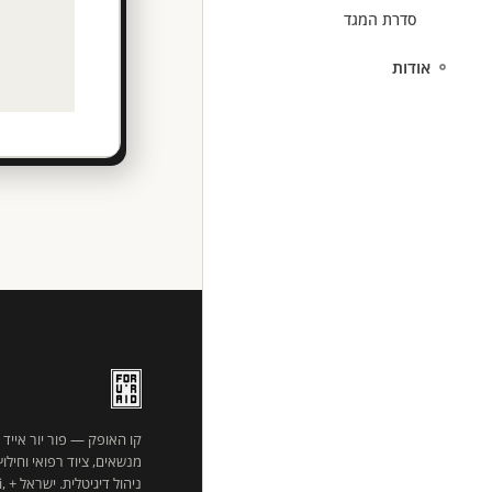
סדרת המגד
אודות
קו האופק — פור יור אייד
מנשאים, ציוד רפואי וחילו
ניהו