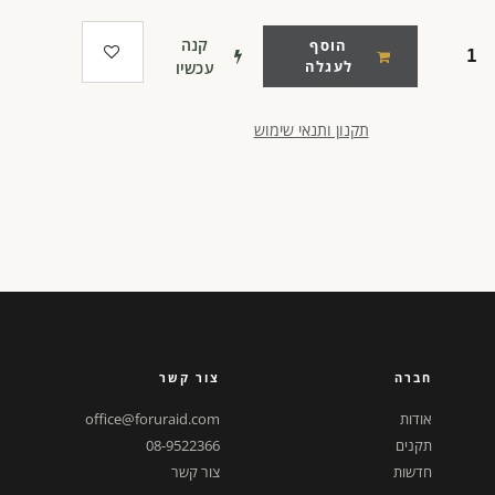
קנה
הוסף
לעגלה
עכשיו
תקנון ותנאי שימוש
חברה
צור קשר
אודות
office@foruraid.com
תקנים
08-9522366
חדשות
צור קשר