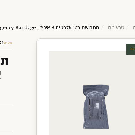
טראומה
תחבושת בטן אלסטית 8 אינץ' , Emergency Bandage®
מק״ט
84
GU