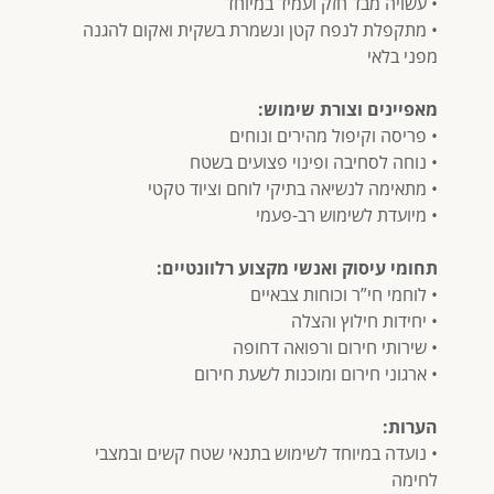
• עשויה מבד חזק ועמיד במיוחד
• מתקפלת לנפח קטן ונשמרת בשקית ואקום להגנה
מפני בלאי
מאפיינים וצורת שימוש:
• פריסה וקיפול מהירים ונוחים
• נוחה לסחיבה ופינוי פצועים בשטח
• מתאימה לנשיאה בתיקי לוחם וציוד טקטי
• מיועדת לשימוש רב-פעמי
תחומי עיסוק ואנשי מקצוע רלוונטיים:
• לוחמי חי”ר וכוחות צבאיים
• יחידות חילוץ והצלה
• שירותי חירום ורפואה דחופה
• ארגוני חירום ומוכנות לשעת חירום
הערות:
• נועדה במיוחד לשימוש בתנאי שטח קשים ובמצבי
לחימה