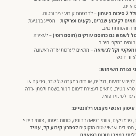
ואיים.
 סיכות ביטחון
– להבטחת קיבוע יציב ובטוח.
אים לקיבוע שברים, נקעים ופריקות
– מסייע במניעת
וזה והפחתת כאב.
ול לשמש גם כחוסם עורקים (חוסם רוסי)
– לעצירת
מומים במקרי חירום.
מפקטי וקל לנשיאה
– מתאים לערכות עזרה ראשונה
ציוד חובש.
י וצורת השימוש:
קיבוע זרועות, רגליים, או חזה במקרה של שבר, פריקה או
טראומטית, מתאים לעצירת דימום חמור בשטח ולמתן עזרה
עד לפינוי רפואי.
עיסוק ואנשי מקצוע רלוונטיים:
 פרמדיקים, צוותי רפואה דחופה, כוחות ביטחון, צוותי חילוץ
 מטיילים ואנשי שטח הזקוקים
לפתרון קיבוע קל, עמיד
ליתי במצבי חירום רפואיים
.