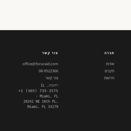
חברה
צור קשר
אודות
office@foruraid.com
תקנים
08-9522366
חדשות
צור קשר
רחובות, IL
+1 (305) 735-3575
· Miami, FL
20241 NE 16th PL,
Miami, FL 33179