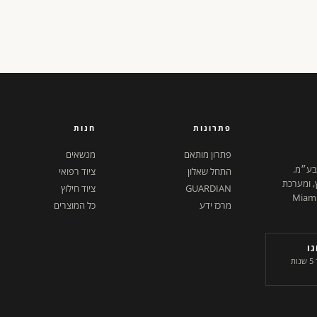
פתרונות
חנות
פתרון מותאם
מנשאים
 בע״מ.
התחל שאלון
ציוד רפואי
ץ, ומערכת
GUARDIAN
ציוד חילוץ
ל דיגיטלית. ישראל + Miami,
מרכז ידע
כל המוצרים
ו
היחידים בשוק. שורד 5 שנות