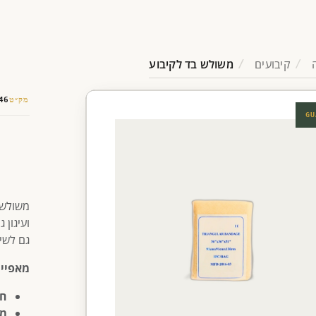
קיבועים
משולש בד לקיבוע
מק״ט
46
GU
משולש ב
ועיגון 
גם לשי
מאפיינ
חו
מי