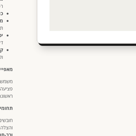
רפ
כולל 2
מת
תז
יכ
די
קו
ול
מאפיינ
משמש ל
פציעה 
ראשונה 
תחומי 
חובשים,
והצלה,
ורב-תכ