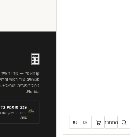
קו האופק — פור יור אייד
מנשאים, ציוד רפואי וחילו
ניהו
Florida.
שבב מוטמע בלוג
שטח.
התחבר
HE
EN