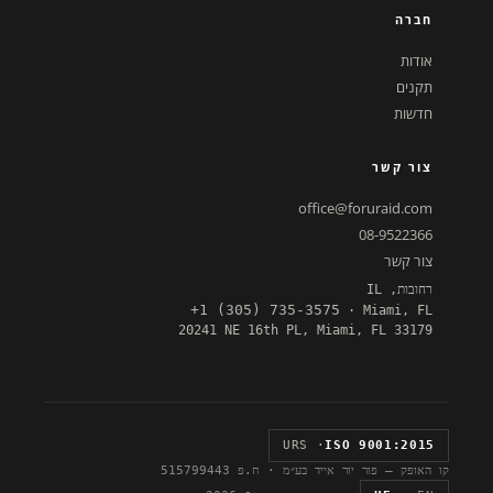
חברה
אודות
תקנים
חדשות
צור קשר
office@foruraid.com
08-9522366
צור קשר
רחובות, IL
+1 (305) 735-3575
· Miami, FL
20241 NE 16th PL, Miami, FL 33179
· URS
ISO 9001:2015
קו האופק — פור יור אייד בע״מ · ח.פ 515799443