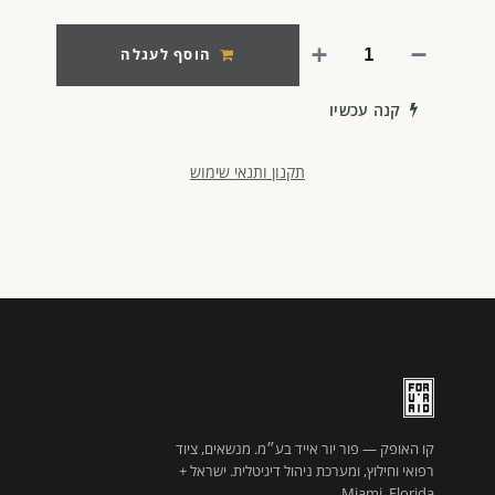
הוסף לעגלה
קנה עכשיו
תקנון ותנאי שימוש
קו האופק — פור יור אייד בע״מ. מנשאים, ציוד
רפואי וחילוץ, ומערכת ניהול דיגיטלית. ישראל +
Miami, Florida.