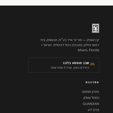
קו האופק — פור יור אייד בע״מ. מנשאים, ציוד
רפואי וחילוץ, ומערכת ניהול דיגיטלית. ישראל +
Miami, Florida.
שבב מוטמע בלוגו
היחידים בשוק. שורד 5 שנות שטח.
פתרונות
פתרון מותאם
התחל שאלון
GUARDIAN
מרכז ידע