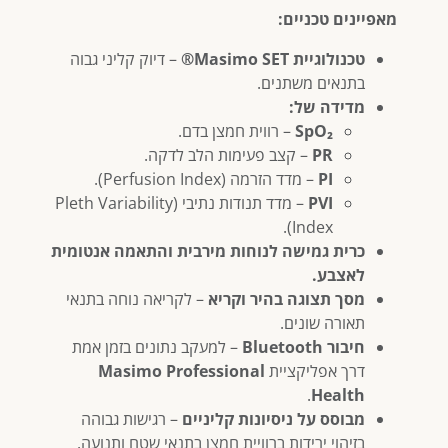
מאפיינים טכניים:
טכנולוגיית Masimo SET®
– דיוק קליני גבוה
בתנאים משתנים.
מדידה של:
SpO₂
– רווית חמצן בדם.
PR
– קצב פעימות הלב לדקה.
PI
– מדד הזרמה (Perfusion Index).
PVI
– מדד תנודות נתיבי (Pleth Variability
Index).
כרית גמישה לנוחות מירבית והתאמה אנטומית
לאצבע.
מסך תצוגה בהיר וקריא
– לקריאה נוחה בתנאי
תאורה שונים.
חיבור Bluetooth
– למעקב נתונים בזמן אמת
דרך אפליקציית
Masimo Professional
.
Health
מבוסס על ניסיונות קליניים
– רגישות גבוהה
בזיהוי ירידות ברוויית חמצן בתנאי שטח ותנועה.