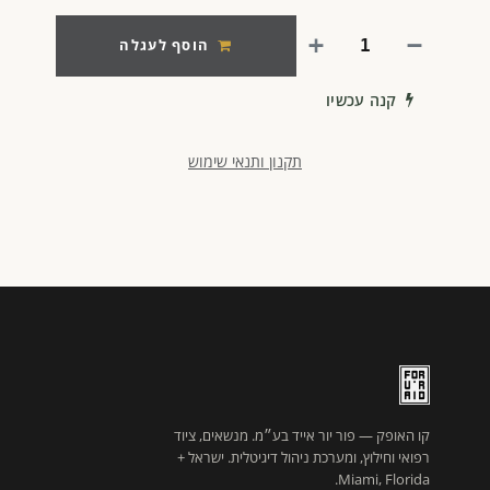
הוסף לעגלה
קנה עכשיו
תקנון ותנאי שימוש
קו האופק — פור יור אייד בע״מ. מנשאים, ציוד
רפואי וחילוץ, ומערכת ניהול דיגיטלית. ישראל +
Miami, Florida.