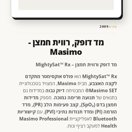
מק״ט
2009
מד דופק, רווית חמצן -
Masimo
מד דופק ורווית חמצן – MightySat™ Rx
MightySat™ Rx
הוא
פולס אוקסימטר מתקדם
לקצה האצבע
, מבית
Masimo
, המצויד בטכנולוגיית
Masimo SET®
המבטיחה
דיוק גבוה
במדידות גם
בתנאים של
תנועה וזרימה נמוכה
. מספק
מדידות
חמצן בדם (SpO₂), קצב פעימות הלב (PR), מדד
הזרמה (PI) ומדד תנודות נתיבי (PVI)
, עם
קישוריות
Bluetooth
לאפליקציית
Masimo Professional
Health
למעקב רציף ונוח.