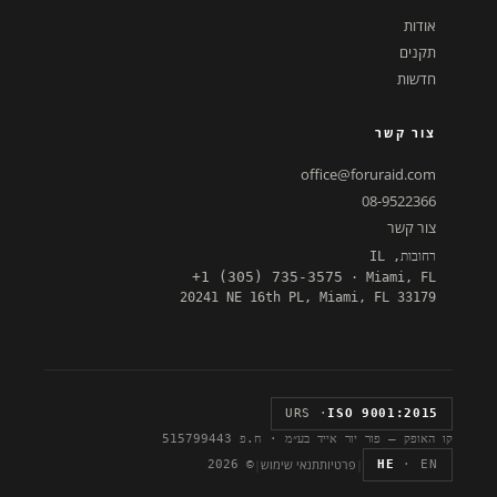
אודות
תקנים
חדשות
צור קשר
office@foruraid.com
08-9522366
צור קשר
רחובות, IL
+1 (305) 735-3575
· Miami, FL
20241 NE 16th PL, Miami, FL 33179
· URS
ISO 9001:2015
קו האופק — פור יור אייד בע״מ · ח.פ 515799443
|
פרטיות
תנאי שימוש
|
© 2026
HE
· EN