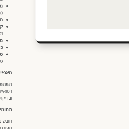
מס
נמ
תפ
קל
ול
מת
כי
סו
טע
מאפיינ
משמש
רפואיי
ובדיקת
תחומי 
חובשים
ספורטא