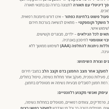
ך דיגיטלי עם תאורה
לתצוגה ברורה גם בתנאי תאורה
וכים.
עול פשוט בלחיצת כפתור
– אינו דורש מיומנות רפואית.
 משקל וקומפקטי
– מתאים לנשיאה בערכות חירום
שימוש אישי.
אים לכל הגילאים
– ילדים, מבוגרים וקשישים.
בוי אוטומטי
לחיסכון באנרגיה.
ללות ניתנות להחלפה (AAA)
לשימוש ממושך ללא
ינה.
ים וצורת השימוש:
למעקב אחר מצב החמצן בדם וקצב הלב
במצבי חירום
ם, פעילות גופנית, מעקב אחר מחלות נשימה, טיפול בחולים,
 רמת חמצן לסובלים מבעיות נשימה או מטופלים בחמצן.
עיסוק ואנשי מקצוע רלוונטיים:
, פרמדיקים, צוותים רפואיים, מטופלים במחלות נשימה,
ים, מטיילים בגובה רב וכל מי שנדרש
למעקב רפואי רציף