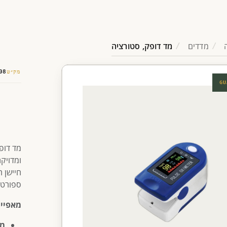
מדדים
מד דופק, סטורציה
מק״ט
08
GU
מד דופ
חיישן 
ספורט 
מאפיינ
מדיד