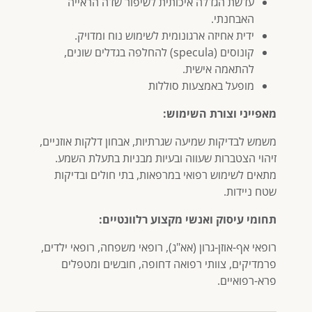
עדשת הגדלה איכותית לשיפור שדה הראייה
האבחנתי.
ידית אחיזה ארגונומית לשימוש נוח ומדויק.
קונוסים (specula) להחלפה בגדלים שונים,
להתאמה אישית.
מופעל באמצעות סוללות
מאפייני וצורת השימוש:
משמש לבדיקות שמיעה שגרתיות, אבחון דלקות אוזניים,
זיהוי הצטברות שעווה ובעיות מבניות בתעלת השמע.
מתאים לשימוש רפואי במרפאות, בתי חולים ובדיקות
שטח ניידות.
תחומי עיסוק ואנשי מקצוע רלוונטיים:
רופאי אף-אוזן-גרון (אא"ג), רופאי משפחה, רופאי ילדים,
פרמדיקים, צוותי רפואה דחופה, חובשים ומטפלים
פרא-רפואיים.