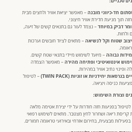
ים טכניים:
תום חד-כיווני מובנה
– מאפשר יציאת אוויר ולחצים מבית
זה תוך מניעת חדירת אוויר חיצוני.
מר דביק במיוחד
– נצמד לעור גם בתנאים קשים של זיעה,
 ולחות.
צוב שטוח וקל לנשיאה
– מתאים לציוד חובשים וערכות
אומה.
ידות גבוהה
– מיועד לשימוש מיידי בתנאי שטח קשים.
מוש אינטואיטיבי ופתיחה מהירה
– מאפשר הצמדה
ה ופינוי נתיב אוויר במהירות.
ים בגרסאות יחידניות או זוגיות (TWIN PACK)
– לטיפול
ציעות כניסה ויציאה.
ים וצורת השימוש:
טיפול בפגיעות חזה חודרות על ידי יצירת אטימה מלאה
 קריסת ריאה ושחרור לחץ מצטבר. מתאים לשימוש רפואי
בפעילות מבצעית, בחירום אזרחי ובאירועי טראומה חמורים.