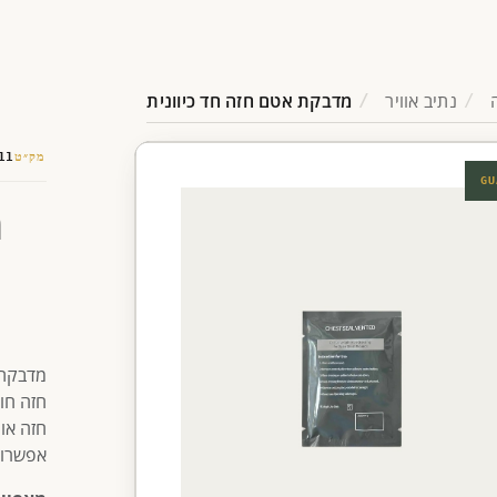
נתיב אוויר
מדבקת אטם חזה חד כיוונית
מק״ט
11
GU
מ
מדבקת 
חזה חוד
חזה אוו
אפשרות 