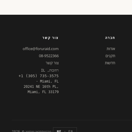
חברה
צור קשר
אודות
office@foruraid.com
תקנים
08-9522366
חדשות
צור קשר
רחובות, IL
+1 (305) 735-3575
· Miami, FL
20241 NE 16th PL,
Miami, FL 33179
|
פרטיות
תנאי שימוש
|
© 2026
HE
· EN