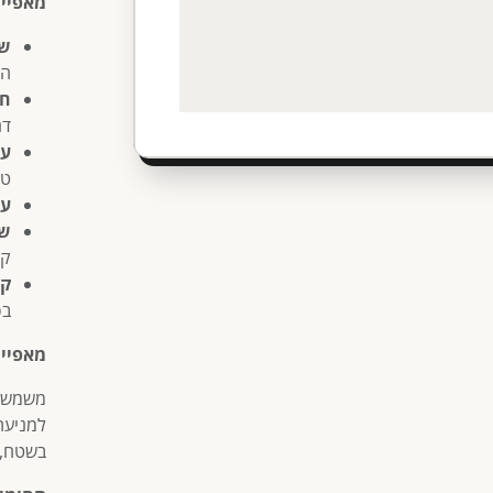
מאפיינ
שס
הח
חו
דם
עי
טר
עמ
שי
קל
קי
בפ
מאפיינ
משמש ל
למניעת
בשטח, 