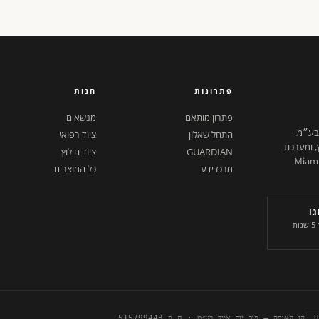
פתרונות
חנות
פתרון מותאם
מנשאים
 בע״מ.
התחל שאלון
ציוד רפואי
ץ, ומערכת
GUARDIAN
ציוד חילוץ
ל דיגיטלית. ישראל + Miami,
מרכז ידע
כל המוצרים
ו
היחידים בשוק. שורד 5 שנות
קו האופק — פור יור אייד בע״מ · ח.פ 515799443