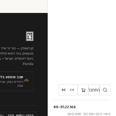
קו האופק — פור יור אייד
מנשאים, ציוד רפואי וחילו
ניהו
Florida.
שבב מוטמע בלוג
שטח.
התחבר
HE
EN
08-9522366
אישורי MoD 4280 · ISO 9001:2015
· URS
ISO 9001:2015