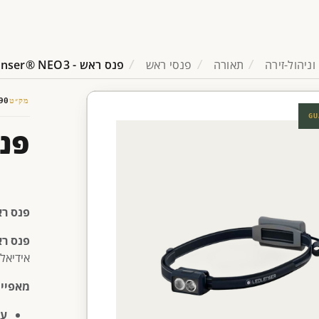
וניהול-זירה
תאורה
פנסי ראש
פנס ראש - Ledlenser® NEO3
מק״ט
90
GU
פנס ראש 
פנס ראש 
אידיאלי
מאפיינ
עו