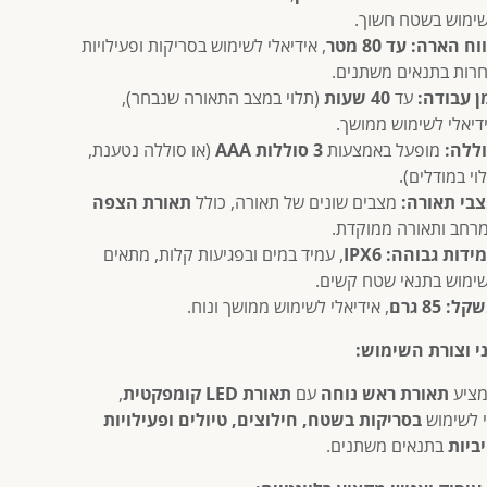
ימוש בשטח חשוך.
וח הארה:
עד 80 מטר
, אידיאלי לשימוש בסריקות ופעילויות
רות בתנאים משתנים.
ן עבודה:
עד
40 שעות
(תלוי במצב התאורה שנבחר),
דיאלי לשימוש ממושך.
ללה:
מופעל באמצעות
3 סוללות AAA
(או סוללה נטענת,
וי במודלים).
בי תאורה:
מצבים שונים של תאורה, כולל
תאורת הצפה
רחב ותאורה ממוקדת.
ידות גבוהה:
IPX6
, עמיד במים ובפגיעות קלות, מתאים
ימוש בתנאי שטח קשים.
שקל:
85 גרם
, אידיאלי לשימוש ממושך ונוח.
י וצורת השימוש:
מציע
תאורת ראש נוחה
עם
תאורת LED קומפקטית
,
י לשימוש
בסריקות בשטח, חילוצים, טיולים ופעילויות
ביות
בתנאים משתנים.