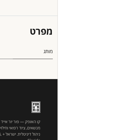
מפרט
מותג
קו האופק — פור יור אייד
מנשאים, ציוד רפואי וחילו
ניהו