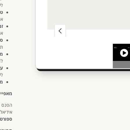
לש
טו
אח
זמ
אי
סו
תל
מצ
למ
עמ
לש
מ
מאפיינ
הפנס 
אידיאל
ספורטי