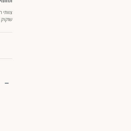
תחומי 
צוותי ח
שזקוק 