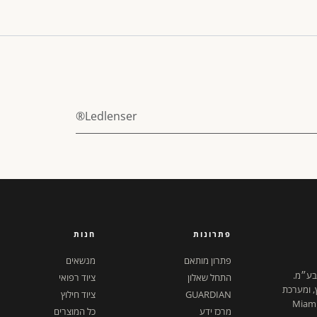
Ledlenser®
פתרונות
חנות
פתרון מותאם
מנשאים
 בע״מ.
התחל שאלון
ציוד רפואי
ץ, ומערכת
GUARDIAN
ציוד חילוץ
ל דיגיטלית. ישראל + Miami,
מרכז ידע
כל המוצרים