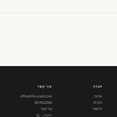
חברה
צור קשר
אודות
office@foruraid.com
תקנים
08-9522366
חדשות
צור קשר
רחובות, IL