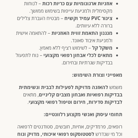
אוזניות ארגונומיות עם כריות רכות
– לנוחות
מקסימלית ולמניעת עייפות בשימוש ממושך.
צינור PVC עמיד וקשיח
– מבטיח העברת צלילים
ברורה ללא עיוותים.
מנגנון התאמת זווית האוזניות
– להתאמה אישית
ולמניעת איבוד סאונד.
משקל קל
– לשימוש רציף ללא מאמץ.
מתאים לכלי אבחון רפואי מקצועי
– נוח לתפעול
בבדיקות שגרתיות ובחירום.
מאפייני וצורת השימוש:
משמש
להאזנה מדויקת לפעילות לבבית ונשימתית
בבדיקות רפואיות ואבחון מצבים קליניים
, מתאים
לבדיקות סדירות, חירום וטיפול רפואי מקצועי
.
תחומי עיסוק ואנשי מקצוע רלוונטיים:
רופאים, פרמדיקים, אחיות, חובשים, סטודנטים לרפואה
וכל מי שנדרש
לסטטוסקופ רפואי איכותי, מדויק ונוח