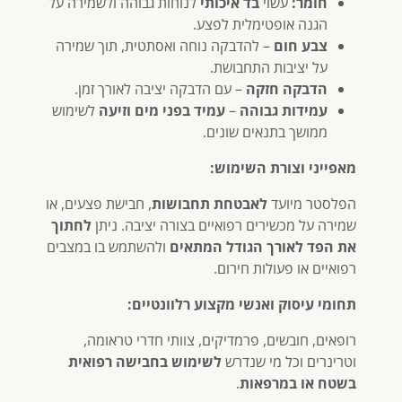
חומר:
עשוי
בד איכותי
לנוחות גבוהה ולשמירה על
הגנה אופטימלית לפצע.
צבע חום
– להדבקה נוחה ואסתטית, תוך שמירה
על יציבות התחבושת.
הדבקה חזקה
– עם הדבקה יציבה לאורך זמן.
עמידות גבוהה
–
עמיד בפני מים וזיעה
לשימוש
ממושך בתנאים שונים.
מאפייני וצורת השימוש:
הפלסטר מיועד
לאבטחת תחבושות
, חבישת פצעים, או
שמירה על מכשירים רפואיים בצורה יציבה. ניתן
לחתוך
את הפד לאורך הגודל המתאים
ולהשתמש בו במצבים
רפואיים או פעולות חירום.
תחומי עיסוק ואנשי מקצוע רלוונטיים:
רופאים, חובשים, פרמדיקים, צוותי חדרי טראומה,
וטרינרים וכל מי שנדרש
לשימוש בחבישה רפואית
בשטח או במרפאות
.