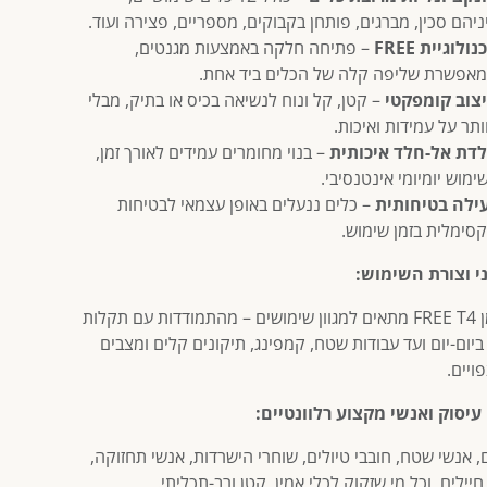
ניהם סכין, מברגים, פותחן בקבוקים, מספריים, פצירה ועוד.
נולוגיית FREE
– פתיחה חלקה באמצעות מגנטים,
אפשרת שליפה קלה של הכלים ביד אחת.
צוב קומפקטי
– קטן, קל ונוח לנשיאה בכיס או בתיק, מבלי
ותר על עמידות ואיכות.
דת אל-חלד איכותית
– בנוי מחומרים עמידים לאורך זמן,
ימוש יומיומי אינטנסיבי.
ילה בטיחותית
– כלים ננעלים באופן עצמאי לבטיחות
סימלית בזמן שימוש.
י וצורת השימוש:
הלדרמן FREE T4 מתאים למגוון שימושים – מהתמודדות עם תקלות
יום-יום ועד עבודות שטח, קמפינג, תיקונים קלים ומצבים
ויים.
עיסוק ואנשי מקצוע רלוונטיים:
 אנשי שטח, חובבי טיולים, שוחרי הישרדות, אנשי תחזוקה,
חיילים, וכל מי שזקוק לכלי אמין, קטן ורב-תכליתי.