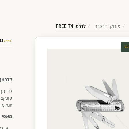
פירוק והרכבה
לדרמן FREE T4
מק״ט
35
GU
לדרמן REE T4
פונקציו
יומיומי
מאפיינ
פו