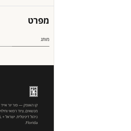
מפרט
מותג
קו האופק — פור יור אייד
מנשאים, ציוד רפואי וחילו
ניהו
Florida.