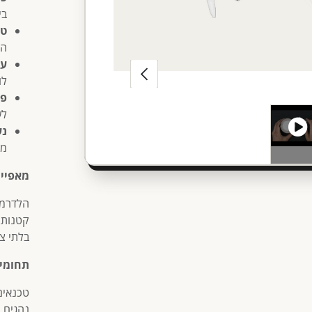
בי
טכ
המ
עי
לו
פל
לש
נע
מק
מאפיינ
קטנות ב
בלתי צפ
תחומי 
טכנאים,
נהגים, 