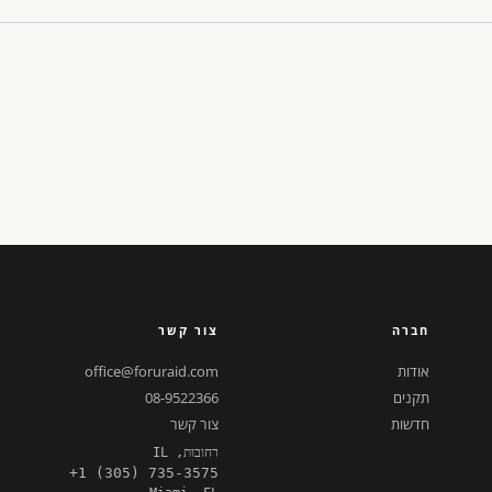
חברה
צור קשר
אודות
office@foruraid.com
תקנים
08-9522366
חדשות
צור קשר
רחובות, IL
+1 (305) 735-3575