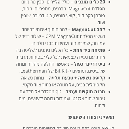
20 כלים מובנים
– כולל פליירים, סכין פרימיום
מפלדת MagnaCut, מברגים, מספריים, מסור,
פותחן בקבוקים, קוצץ חוטים, ביט דרייבר, שופין
ועוד.
להב MagnaCut
– להב חיתוך איכותי במיוחד
העשוי מפלדת CPM MagnaCut – שילוב נדיר של
עמידות, שמירת חוד ועמידות בפני חלודה.
פתיחה ביד אחת
– כל הכלים ניתנים לשליפה ביד
אחת, עם נעילה עצמאית לכל כלי לבטיחות מרבית.
ביט דרייבר כפול
– מאפשר החלפה מהירה ונוחה
של ביטים, ומתאים ל-Bit Kit של Leatherman.
קליפס נשיאה + טבעת תלייה
– נוחות נשיאה
מקסימלית בכיס, על חגורה או בתוך ציוד טקטי.
מבנה מוקשח ועמיד
– גוף מפלדת אל-חלד עם
גימור שחור אלגנטי ועמידות גבוהה לזעזועים, מים
ולחות.
מאפייני וצורת השימוש:
ה-ARC תוכנן לתת מענה מושלם למשימות מורכבות