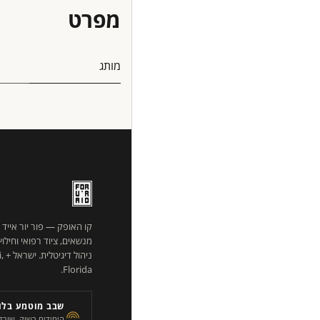
מפרט
מותג
קו האופק — פור יור אייד
מנשאים, ציוד רפואי וחילו
ניהו
Florida.
שבב מוטמע בלוג