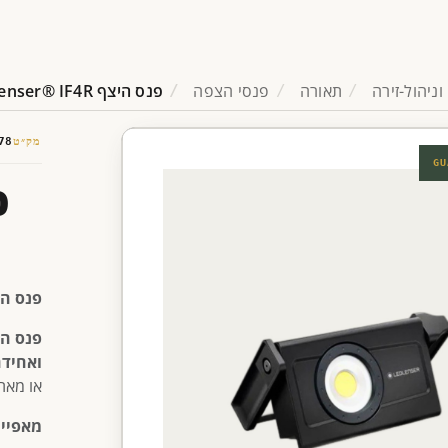
וניהול-זירה
תאורה
פנסי הצפה
פנס היצף 2500LUM Ledlenser® IF4R
מק״ט
78
GU
פנס היצף ENSER IF4R
פנס היצף ENSER IF4R
ואחיד
או מאת
מאפיינ