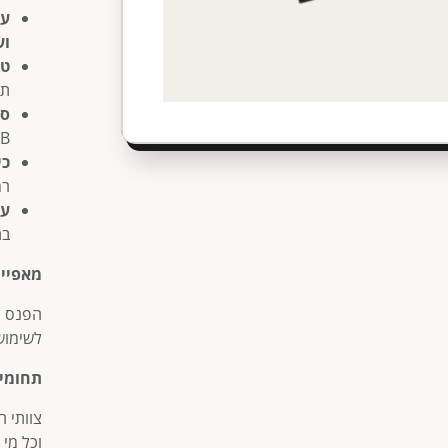
עו
וע
טכ
תא
סו
USB, להבטח
כי
רמ
עמ
בת
מאפיינ
הפנס מ
לשימוש 
תחומי 
צוותי ח
וכל מי