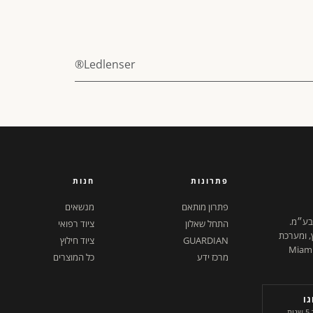
Ledlenser®
פתרונות
חנות
פתרון מותאם
מנשאים
 בע״מ.
התחל שאלון
ציוד רפואי
ץ, ומערכת
GUARDIAN
ציוד חילוץ
ל דיגיטלית. ישראל + Miami,
מרכז ידע
כל המוצרים
ו
היחידים בשוק. שורד 5 שנות