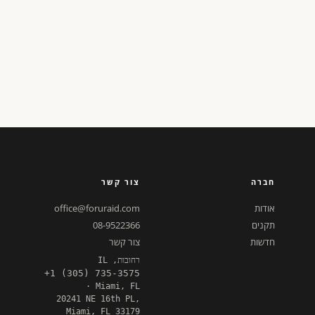
חברה
צור קשר
אודות
office@foruraid.com
תקנים
08-9522366
חדשות
צור קשר
רחובות, IL
+1 (305) 735-3575
· Miami, FL
20241 NE 16th PL,
Miami, FL 33179