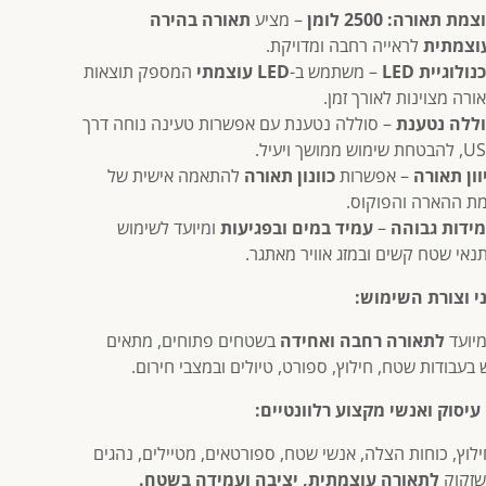
צמת תאורה:
2500 לומן
– מציע
תאורה בהירה
וצמתית
לראייה רחבה ומדויקת.
נולוגיית LED
– משתמש ב-
LED עוצמתי
המספק תוצאות
ורה מצוינות לאורך זמן.
ללה נטענת
– סוללה נטענת עם אפשרות טעינה נוחה דרך
ת שימוש ממושך ויעיל.
וון תאורה
– אפשרות
כוונון תאורה
להתאמה אישית של
ת ההארה והפוקוס.
ידות גבוהה
–
עמיד במים ובפגיעות
ומיועד לשימוש
נאי שטח קשים ובמזג אוויר מאתגר.
י וצורת השימוש:
יועד
לתאורה רחבה ואחידה
בשטחים פתוחים, מתאים
בעבודות שטח, חילוץ, ספורט, טיולים ובמצבי חירום.
עיסוק ואנשי מקצוע רלוונטיים:
ילוץ, כוחות הצלה, אנשי שטח, ספורטאים, מטיילים, נהגים
 שזקוק
לתאורה עוצמתית, יציבה ועמידה בשטח.