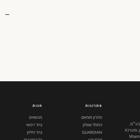
פתרונות
חנות
פתרון מותאם
מנשאים
 בע״מ.
התחל שאלון
ציוד רפואי
ץ, ומערכת
GUARDIAN
ציוד חילוץ
ל דיגיטלית. ישראל + Miami,
מרכז ידע
כל המוצרים