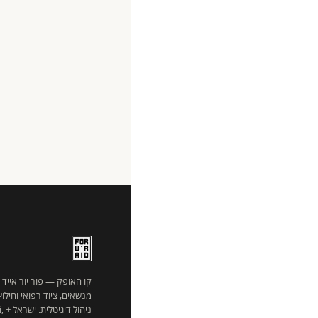
קו האופק — פור יור אייד
מנשאים, ציוד רפואי וחילו
ניהו