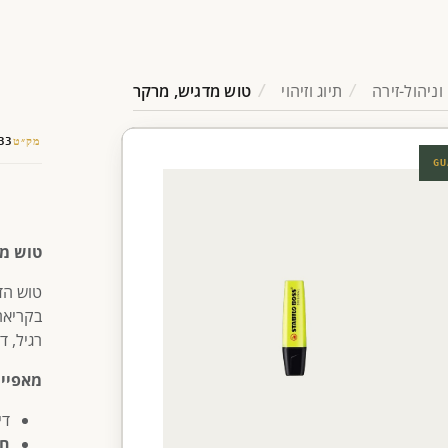
וניהול-זירה
תיוג וזיהוי
טוש מדגיש, מרקר
מק״ט
33
GU
טוש מד
טוש הד
בקריאה
רגיל, 
מאפיינ
די
חו