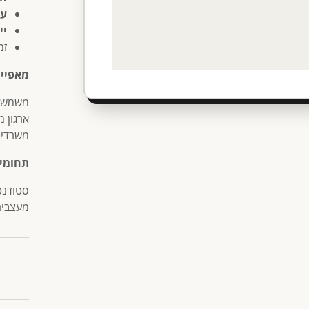
עמ
יי
זמ
מאפיינ
משמש ל
ארגון מ
משרדית
תחומי 
סטודנט
מעצבים