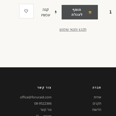
קנה
הוסף
לעגלה
עכשיו
תקנון ותנאי שימוש
חברה
צור קשר
אודות
office@foruraid.com
תקנים
08-9522366
חדשות
צור קשר