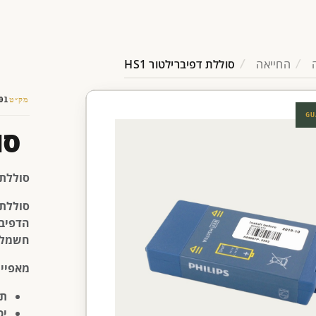
החייאה
סוללת דפיברילטור HS1
מק״ט
01
GU
סו
סוללת ד
סוללת ד
הדפיברילטור t HS1
חשמל א
מאפיינ
תו
יכ