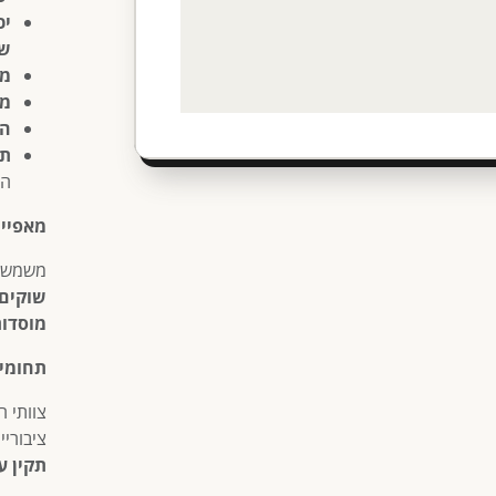
יכ
שע
מת
מב
הח
תו
המ
מאפיינ
משמש
שוקים
מוסדות
תחומי 
צוותי 
ציבורי
תקין ע