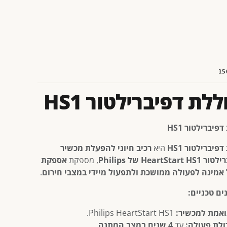
15
ללת דפיברילטור HS1
פיברילטור HS1
פיברילטור HS1
היא
רכיב חיוני להפעלת מכשיר
HeartStar של Philips
, מספקת
אספקת
מינה לפעולה ממושכת ולתפעול מיידי במצבי חירום
.
ים טכניים:
אמת למכשיר:
Philips HeartStart HS1.
ולת פעולה:
עד
4 שנים במצב המתנה
.