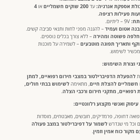
ולת אספקת אנרגיה:
עד
200 שוקים חשמליים
או
4
ות פעילות רציפה
.
ח:
9V – ליתיום.
נה אטום ועמיד
– להגנה מפני לחות ותנאי סביבה קשים.
לפה פשוטה ומהירה
– ללא צורך בכלים נוספים.
קף ותאריך תפוגה מוטבעים
– לשמירה על מוכנות
כשיר לשימוש.
י וצורת השימוש:
ת
להפעלת הדפיברילטור במצבי חירום רפואיים, למתן
 חשמליים להצלת חיים
, מתאימה
לשימוש בבתי חולים,
 רפואיים, מתקני חירום ורכבי הצלה
.
עיסוק ואנשי מקצוע רלוונטיים:
רפואה דחופה, פרמדיקים, חובשים, מאבטחים, מוסדות
ים וכל מי שנדרש
לשמור על דפיברילטור במצב פעולה
ם מקור כוח אמין וזמין
.