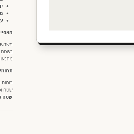
יד
מב
עמ
מאפיינ
משמש ל
בשטח ו
מחנאות
תחומי 
כוחות ב
שטח וכ
שטח קי