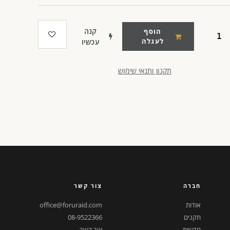
קנה
הוסף
לעגלה
עכשיו
תקנון ותנאי שימוש
חברה
צור קשר
אודות
office@foruraid.com
תקנים
08-9522366
חדשות
צור קשר