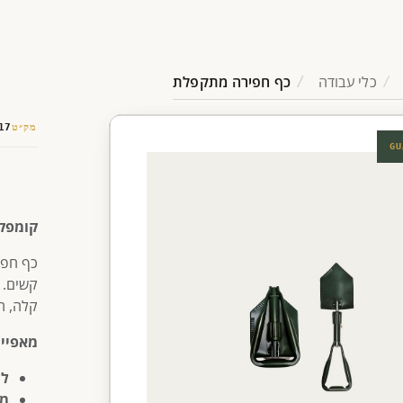
כלי עבודה
כף חפירה מתקפלת
מק״ט
17
GU
קומפק
כף חפי
קשים. 
קלה, ת
מאפיינ
לה
מנ