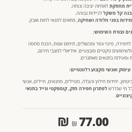
ית מחוזקת
לאחיזה יציבה ונוחה.
נה קל משקל
לניידות גבוהה.
ידות בפני חלודה ושחיקה
, מתאים לתנאי לחות ואבק.
ים וצורת השימוש:
חפירה, פינוי עפר ומכשולים, תיחום שטח, הכנת מחסה
לשימושים טקטיים ומבצעיים. אידיאלי למצבי חירום,
 ופעילות בתנאים מאתגרים.
עיסוק ואנשי מקצוע רלוונטיים:
יטחון, יחידות חילוץ והצלה, מטיילים, מחנאים, חיילים, אנשי
ל מי שנדרש
לפתרון חפירה חזק, קומפקטי ונייד בתנאי
צוניים
.
₪
77.00