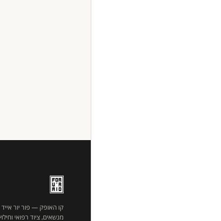
קו האופק — פור יור אייד
מנשאים, ציוד רפואי וחילו