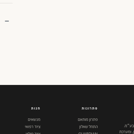
פתרונות
חנות
פתרון מותאם
מנשאים
 בע״מ.
התחל שאלון
ציוד רפואי
ץ, ומערכת
GUARDIAN
ציוד חילוץ