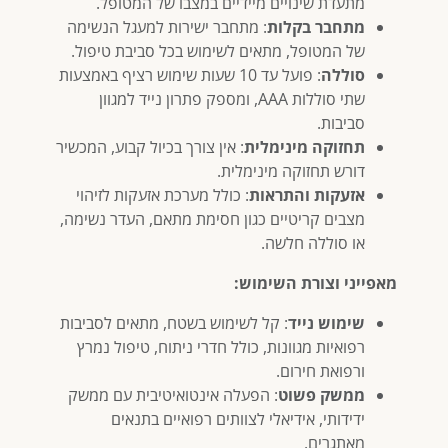
מתעדת שינויים מיידיים במצבו של המטופל.
מתחבר בקלות
: מתחבר ישירות למעגל הנשימה
של המטופל, מתאים לשימוש בכל סביבת טיפול.
סוללה
: פועל עד 10 שעות שימוש רציף באמצעות
שתי סוללות AAA, ומספק פתרון נייד למגוון
סביבות.
תחזוקה מינימלית
: אין צורך בכיול קבוע, המכשיר
דורש תחזוקה מינימלית.
אזעקות והתראות
: כולל מערכת אזעקות לזיהוי
מצבים קריטיים כגון חסימת מתאם, העדר נשימה,
או סוללה חלשה.
מאפייני וצורת השימוש:
שימוש נייד
: קל לשימוש בשטח, מתאים לסביבות
רפואיות מגוונות, כולל חדרי ניתוח, טיפול נמרץ
ורפואת חירום.
ממשק פשוט
: הפעלה אינטואיטיבית עם ממשק
ידידותי, אידיאלי לצוותים רפואיים בתנאים
מאתגרים.