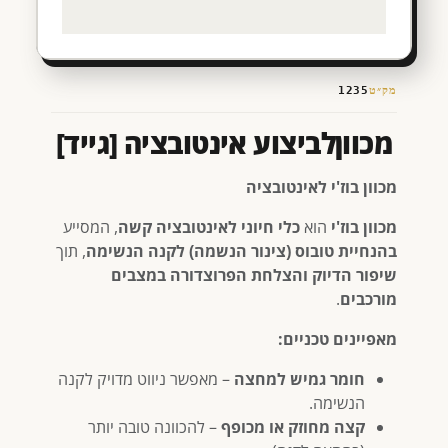
מק״ט
1235
מכווןלביצוע אינטובציה [גייד]
מכוון בוז'י לאינטובציה
מכוון בוז'י
הוא
כלי חיוני לאינטובציה קשה
, המסייע
בהנחיית טובוס (צינור הנשמה) לקנה הנשימה
, תוך
שיפור הדיוק והצלחת הפרוצדורה במצבים
מורכבים
.
מאפיינים טכניים:
חומר גמיש למחצה
– מאפשר ניווט מדויק לקנה
הנשימה.
קצה מחוזק או מכופף
– להכוונה טובה יותר