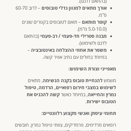
(בהתאם לדגם).
אורך מתאים למגוון גדלי טובוסים
– לרוב 60-70
ס"מ.
קוטר מותאם
– תואם לטובוסים בקטרים שונים
(5.0-10.0 מ"מ).
מבנה סטרילי חד-פעמי / רב-פעמי
(בהתאם
לדגם ולשימוש).
משפר את אחוזי ההצלחה באינטובציה
–
במיוחד בחולים עם נתיב אוויר קשה.
מאפייני וצורת השימוש:
משמש
להנחיית טובוס בקנה הנשימה
, מתאים
לשימוש במצבי חירום רפואיים, הרדמה, טיפול
נמרץ והחייאה
, במיוחד כאשר
קשה להכניס את
הטובוס ישירות
.
תחומי עיסוק ואנשי מקצוע רלוונטיים:
רופאים מרדימים, פרמדיקים, צוותי טיפול נמרץ, חובשים