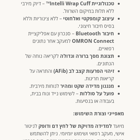
טכנולוגיית Intelli Wrap Cuff™
– דיוק מירבי
ללא תלות במיקום השרוול.
עיצוב קומפקטי ואלחוטי
– ללא צינוריות וללא
בסיס חיבור חיצוני.
חיבור Bluetooth
– סנכרון עם אפליקציית
OMRON Connect
למעקב אחר נתונים
רפואיים.
תצוגת מסך ברורה וגדולה
לקריאה נוחה של
הנתונים.
זיהוי הפרעות קצב לב (AFib)
והתראה על
קריאות חריגות.
מנגנון מדידה שקט ומהיר
לנוחות מירבית.
פועל על סוללות
– לשימוש נייד ונוח בבית,
בעבודה או בנסיעות.
מאפייני וצורת השימוש:
מיועד
למדידה מדויקת של לחץ דם ודופק
לניטור
אישי, מעקב רפואי ושימוש יומיומי. ניתן להשתמש