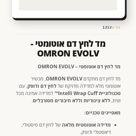
מק״ט
1212
מד לחץ דם אוטומטי -
OMRON EVOLV
מד לחץ דם אוטומטי – OMRON EVOLV
מד לחץ דם מתקדם
OMRON EVOLV
, מכשיר
אוטומטי מלא למדידה מדויקת של
לחץ דם ודופק
, עם
טכנולוגיית Intelli Wrap Cuff™
למדידה אמינה מכל
זווית,
ללא צינוריות וללא חיבורים מסורבלים
.
מאפיינים טכניים:
מדידה אוטומטית מלאה
של לחץ דם סיסטולי,
דיאסטולי ודופק.