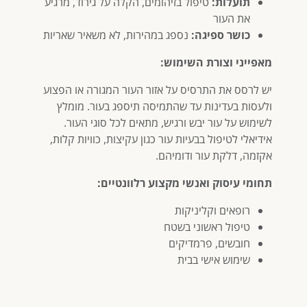
תועלות:
טיפול בזיהומים, הקלה על גירוד, מרגיע
את העור
כושר ספיגה:
נספג
במהירות, לא משאיר שאריות
מאפייני וצורת השימוש:
יש לרסס את התרסיס על אזור העור המגורה או הפצוע
ולעסות בעדינות עד שהתמיסה תיספג בעור. מומלץ
לשימוש על עור יבש ורגיש, מתאים לכל סוגי העור.
אידיאלי לטיפול בבעיות עור כגון עקיצות, כוויות קלות,
אקזמה, דלקת עור ודומיהם.
תחומי עיסוק ואנשי מקצוע רלוונטיים:
רופאים וקליניקות
טיפול ראשוני בשטח
חובשים, פרמדיקים
שימוש אישי בבית