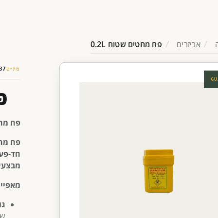
אביזרים
פח מחטים שטוח 0.2L
מק״ט
37
GU
פ
פח מח
פח מח
חד-פע
מבצעי
מאפיינ
גו
של 00