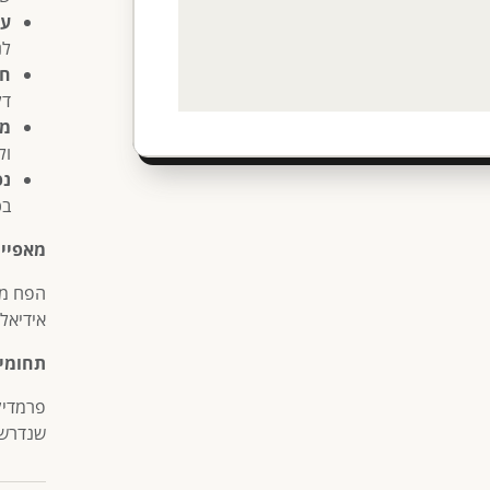
עי
לנ
חו
דל
מכ
ול
נפ
בכ
מאפיינ
הפח מי
אידיאל
תחומי 
פרמדיקי
שנדרש