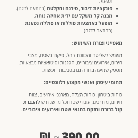
תפעול.
פונקציות דיבור, סירנה והקלטה
(בהתאם לדגם).
מבנה קל משקל עם ידית אחיזה נוחה
.
מופעל באמצעות סוללות או סוללה נטענת
(בהתאם לדגם).
מאפייני וצורת השימוש:
משמש לשליטה והכוונת קהל, פיקוד בשטח, מצבי
חירום, אירועים ציבוריים, הפגנות וסיטואציות מבצעיות.
מספק שמיעה ברורה גם בסביבות רועשות.
תחומי עיסוק ואנשי מקצוע רלוונטיים:
כוחות ביטחון, כוחות הצלה, מארגני אירועים, צוותי
חירום, מדריכים, עובדי שטח וכל מי שנדרש
להגברת
קול ברורה וחזקה בתנאי שטח ואירועים ציבוריים
.
₪
390.00