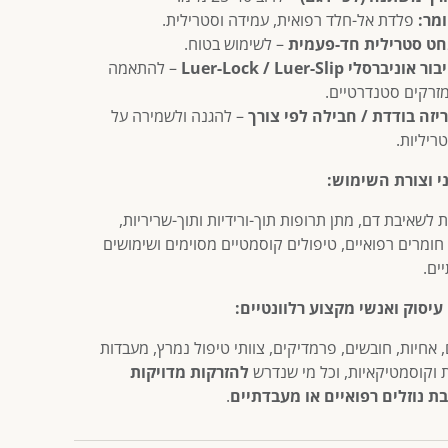
מר:
פלדת אל-חלד רפואית, עמידה וסטרילית.
ט סטרילית חד-פעמית
– לשימוש בטוח.
ר אוניברסלי Luer-Lock / Luer-Slip
– להתאמה
זרקים סטנדרטיים.
יזה בודדת / חבילה לפי צורך
– להגנה ולשמירה על
ריליות.
י וצורת השימוש:
לשאיבת דם, מתן תרופות תוך-ורידיות ותוך-שריריות,
חומרים רפואיים, טיפולים קוסמטיים מסוימים ושימושים
ים.
עיסוק ואנשי מקצוע רלוונטיים:
 אחיות, חובשים, פרמדיקים, צוותי טיפול נמרץ, מעבדות
ת וקוסמטיקאיות, וכל מי שנדרש
להזרקות מדויקות
ת נוזלים רפואיים או מעבדתיים
.