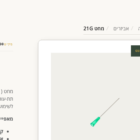
אביזרים
מחט 21G
מק״ט
00
GU
תת-עורי
לשימוש
מאפיינ
קו
או