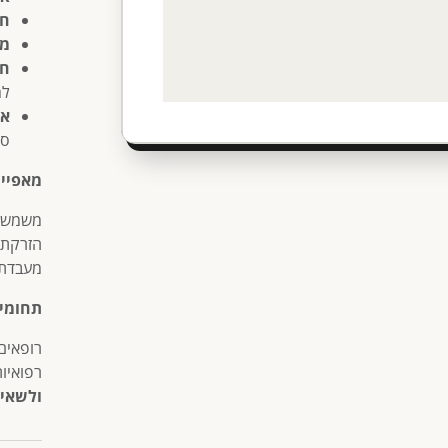
חו
מח
חיבו
למ
אר
סט
מאפיינ
משמשת 
הזרקת 
מעבדתי
תחומי 
רופאים,
רפואיו
ולשאיב