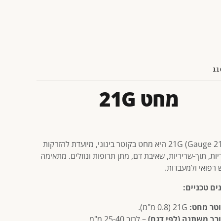
11
מחט 21G
מחט 21G (Gauge 21) היא מחט בקוטר בינוני, מיועדת להזרקות
ות, תוך-שריריות, שאיבת דם, מתן תרופות ונוזלים. מתאימה
 רפואי ולמעבדות.
ים טכניים:
טר מחט:
21G (0.8 מ"מ).
רך משתנה (לפי דגם)
– לרוב 25-40 מ"מ.