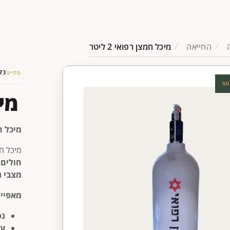
החייאה
מיכל חמצן רפואי 2 ליטר
מק״ט
73
GU
מיכ
מיכל חמצן
מיכל ח
חולים 
מצבי נ
מאפיינ
נפ
עש