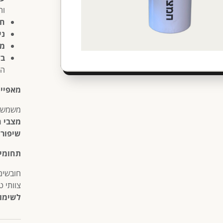
ות
חי
ני
מת
בד
המ
מאפיינ
משמש
מצבי ח
שיפור 
תחומי 
חובשים
צוותי 
לשימוש