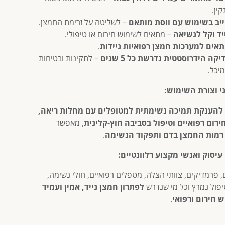
קין.
יב בשימוש עם ווסת מותאם
– לשליטה על זרימת החמצן.
יד וקל לנשיאה
– מתאים לשימוש חירום או טיפולי.
אים למערכות חמצן רפואיות ניידות
.
יקה הידרוסטטית נדרשת כל 5 שנים
– לתקינות ובטיחות
יכל.
י וצורת השימוש:
להענקת תמיכה נשימתית למטופלים עם מחלות ריאה,
ירום רפואיים וטיפול בסביבה חוץ-קלינית
, מאפשר
רמות החמצן בדם ותפקוד הנשימה
.
עיסוק ואנשי מקצוע רלוונטיים:
, פרמדיקים, צוותי הצלה, מטפלים רפואיים, חולי נשימה,
טיפול נמרץ וכל מי שנדרש
לפתרון חמצן נייד, אמין ועמיד
 חירום ורפואי
.