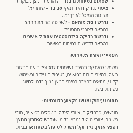
שסתום בטיחות מובנה
– להזרמת חמצן מבוקרת.
ציפוי נגד קורוזיה ונזקי סביבה
– שומר על
תקינות המיכל לאורך זמן.
נדרש ווסת מותאם
– לשליטה בזרימת החמצן
בהתאם לצורכי המטופל.
נדרשת בדיקה הידרוסטטית אחת ל-5 שנים
–
בהתאם לדרישות בטיחות רפואיות.
מאפייני וצורת השימוש:
משמש להענקת תמיכה נשימתית למטופלים עם מחלות
ריאה, במצבי חירום רפואיים, בטיפולים ניידים ובשימוש
קליני, מתאים להצלה במצבי חמצן נמוך בדם ולסיוע
נשימתי בשטח.
תחומי עיסוק ואנשי מקצוע רלוונטיים:
חובשים, פרמדיקים, צוותי הצלה, מטפלים רפואיים, חולי
נשימה, צוותי טיפול נמרץ וכל מי שנדרש
לפתרון חמצן
רפואי אמין, נייד וקל משקל לטיפול בשטח או בבית
.