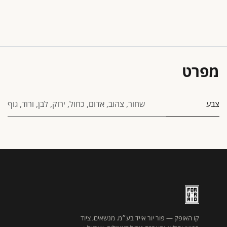
מפרט
צבע
שחור
,
צהוב
,
אדום
,
כחול
,
ירוק
,
לבן
,
ורוד
,
גוף
קו האופק — פור יור אייד בע״מ. מנשאים, ציוד