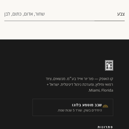
צבע
שחור
,
אדום
,
כתום
,
לבן
קו האופק — פור יור אייד בע״מ. מנשאים, ציוד
רפואי וחילוץ, ומערכת ניהול דיגיטלית. ישראל +
Miami, Florida.
שבב מוטמע בלוגו
היחידים בשוק. שורד 5 שנות שטח.
פתרונות