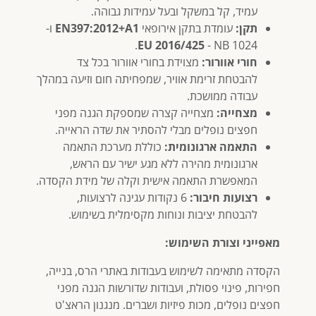
עמיד, קל במשקל ובעל עמידות גבוהה.
תקן:
עומדת בתקן אירופאי
EN397:2012+A1
ו-
EU 2016/425
- NB 1024.
חורי אוורור:
מצוידת בחורי אוורור בכל צד
להבטחת זרימת אוויר, שמפחיתה חום וזיעה במהלך
עבודה ממושכת.
מצחייה:
מצחייה קצרה שמספקת הגנה מפני
חפצים נופלים מבלי להסתיר את שדה הראייה.
התאמה ארגונומית:
כוללת מערכת התאמה
ארגונומית מהירה ללא מגע ישיר עם הראש,
המאפשרת התאמה אישית וקלה של מידת הקסדה.
רצועות חיבור:
6 נקודות עגינה לרצועות,
להבטחת יציבות ונוחות מקסימלית בשימוש.
מאפייני וצורת השימוש:
הקסדה מתאימה לשימוש בעבודות באתרי הרס, בנייה,
חפירות, פינוי פסולת, ועבודות שדורשות הגנה מפני
חפצים נופלים, מכות פיזיות ושברים. מנגנון הראצ'ט