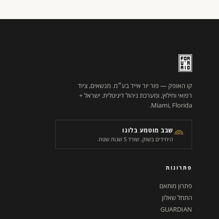
קו האופק — פור יור אייד בע״מ. מנשאים, ציוד
רפואי וחילוץ, ומערכת ניהול דיגיטלית. ישראל +
Miami, Florida.
שבב מוטמע בלוגו
היחידים בשוק. שורד 5 שנות שטח.
פתרונות
פתרון מותאם
התחל שאלון
GUARDIAN