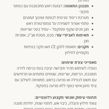
מנגנון התאמה:
רצועת ראש מתכווננת עם כפתור
סיבובי
מערכת ריפוד פנימית לנוחות ושיכוך זעזועים
פתחי אוורור לשמירה על טמפרטורת ראש
מגן פנים שקוף ומתקפל – עמיד בפני שריטות
תאימות לאביזרי עזר:
פנס, מסכת אב"כ, אוזניות
מגן
תקנים:
תואמת לתקן CE ו/או תקני בטיחות
מקומיים לחילוץ
מאפייני צורת שימוש:
נועדה לשימוש מהיר וחבישה יציבה בעת כניסה לזירה
מסוכנת, הריסות, שריפות, שטחים פתוחים או תרחישים
עם חשש לנפילה או פגיעה בראש. מתאימה לשילוב עם
ציוד מיגון אישי נוסף ללא פגיעה בתפקוד.
תחומי עיסוק ואנשי מקצוע רלוונטיים:
צוותי חילוץ והצלה, כיבוי אש, לוחמי שטח, יחידות מענה
ראשוני, יחידות סיור טקטיות, אנשי רפואה בשטח,