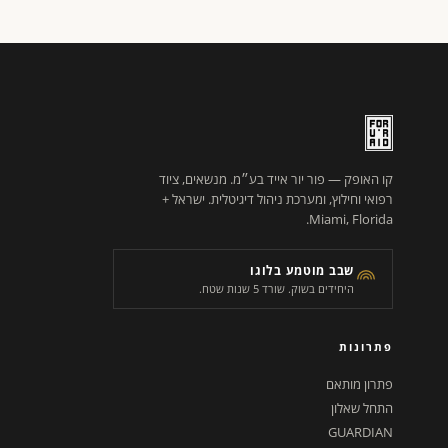
קו האופק — פור יור אייד בע״מ. מנשאים, ציוד
רפואי וחילוץ, ומערכת ניהול דיגיטלית. ישראל +
Miami, Florida.
שבב מוטמע בלוגו
היחידים בשוק. שורד 5 שנות שטח.
פתרונות
פתרון מותאם
התחל שאלון
GUARDIAN