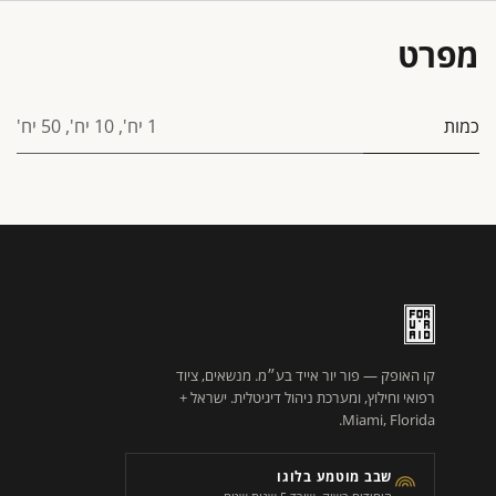
מפרט
כמות
1 יח'
,
10 יח'
,
50 יח'
קו האופק — פור יור אייד בע״מ. מנשאים, ציוד
רפואי וחילוץ, ומערכת ניהול דיגיטלית. ישראל +
Miami, Florida.
שבב מוטמע בלוגו