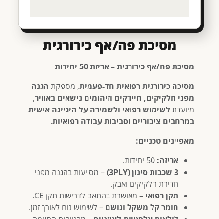
מסיכת פה/אף כירורגית
מסיכת פה/אף כירורגית – אריזת 50 יחידות
מסיכה כירורגית רפואית חד-פעמית
, מספקת
הגנה
מפני חלקיקים, חיידקים וזיהומים נישאים באוויר
,
מיועדת
לשימוש רפואי ולשמירה על היגיינה אישית
במרחבים ציבוריים וסביבות עבודה רפואיות
.
מאפיינים טכניים:
אריזה:
50 יחידות.
3 שכבות סינון (3PLY)
– מסייעות בהגנה מפני
חדירת חלקיקים ואבק.
תקן רפואי
– מאושרת בהתאם לדרישות תקן CE.
חומר קל משקל ונושם
– לשימוש נוח לאורך זמן.
לולאות אלסטיות לאוזניים
– מבטיחות התאמה