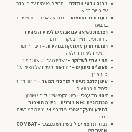
מבנה טקטי מודולרי
– חלוקה פנימית על פי סדר
עדיפויות רפואי.
מערכת גב מותאמת
– לנשיאה ארגונומית ויציבות
בתנועה.
רצועות נשיאה עם אבזמים לפריקה מהירה
–
נוחות ופינוי מיידי במקרה חירום.
רצועת מותן מתנתקת במהירות
– חיבור לחגורה
מבצעית ליציבות מלאה.
תא ייעודי לשלוקר
– לשמירה על נגישות למים.
פאוצ'ים ניתקים
– להתאמה אישית של הציוד על
פי הצורך.
עיגון לרכב לטיפול תוך כדי תנועה
– חיבור מהיר
ליחידות ממונעות.
זיהוי חד-ערכי
– תיוג טקטי אישי לזיהוי וארגון.
טכנולוגיית NFC מובנית
–
גישה מוצפנת
למידע ומעקב אחרי ציוד רפואי
, זמינה למורשים
בלבד.
נבדק ונמצא יעיל בשימוש מבצעי – COMBAT
.
PROVEN