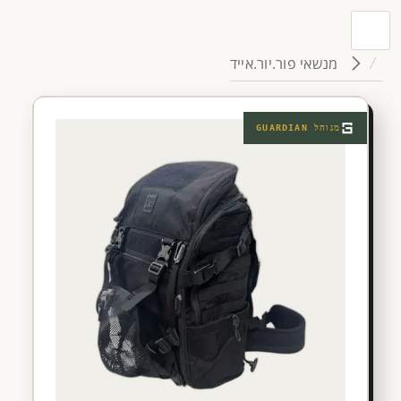
מנשאי פור.יור.אייד
מנוהל
GUARDIAN