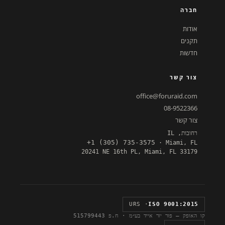
חברה
אודות
תקנים
חדשות
צור קשר
office@foruraid.com
08-9522366
צור קשר
רחובות, IL
+1 (305) 735-3575
· Miami, FL
20241 NE 16th PL, Miami, FL 33179
· URS
ISO 9001:2015
קו האופק — פור יור אייד בע״מ · ח.פ 515799443