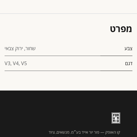
מפרט
צבע
שחור
,
ירוק צבאי
דגם
V5
,
V4
,
V3
קו האופק — פור יור אייד בע״מ. מנשאים, ציוד