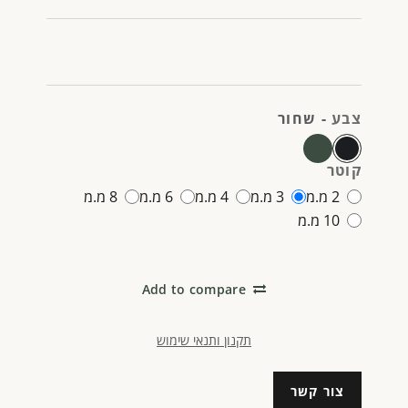
צבע
-
שחור
קוטר
2 מ.מ
3 מ.מ
4 מ.מ
6 מ.מ
8 מ.מ
10 מ.מ
Add to compare
תקנון ותנאי שימוש
צור קשר