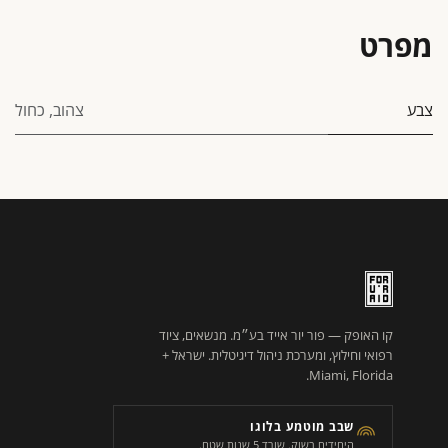
מפרט
צבע
צהוב
,
כחול
קו האופק — פור יור אייד בע״מ. מנשאים, ציוד
רפואי וחילוץ, ומערכת ניהול דיגיטלית. ישראל +
Miami, Florida.
שבב מוטמע בלוגו
היחידים בשוק. שורד 5 שנות שטח.