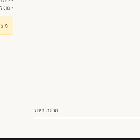
• ייתכנ
• מומל
מוצר 
מבוגר
,
תינוק