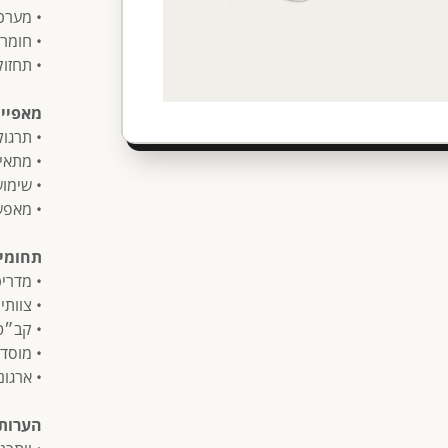
• מערכ
• חומר
• תחזוק
מאפיינ
• תרגול 
• מתאי
• שימוש
• מאפש
תחומי 
• מדרי
• צוותי
• קב״ט
• מוסדו
• ארגונ
הערות