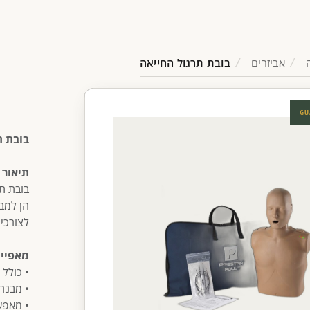
אביזרים
בובת תרגול החייאה
GU
בובת ת
תיאור 
הן למבו
לצורכי
מאפיינ
• כולל 
• מבנה
• מאפש