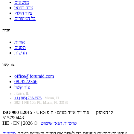
מנשאים
ציוד רפואי
ציוד חילוץ
כל המוצרים
חברה
אודות
תקנים
חדשות
צור קשר
office@foruraid.com
08-9522366
צור קשר
רחובות, IL
+1 (305) 735-3575
· Miami, FL
20241 NE 16th PL, Miami, FL 33179
קו האופק — פור יור אייד בע״מ · ח.פ
· URS
ISO 9001:2015
515799443
פרטיות
תנאי שימוש
|
© 2026
|
· EN
HE
אנחנו משתמשים בעוגיות כדי לשפר את חוויית השימוש באתר.
מדיניות