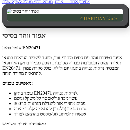
מחירון אתר — צרכן, מעוגל כלפי מעלה לשקל שלם
מנוהל
GUARDIAN
אפוד זוהר בסיסי
עומד בתקן EN20471
אפוד בטיחות זוהר עם פסים מחזירי אור, מיועד לשיפור הנראות בתנאי
תאורה נמוכה ובסביבות עבודה מסוכנות. תוכנן לעמוד בתקן האירופאי
EN20471, המבטיח נראות גבוהה בתנאי יום ולילה. כולל סגירת צמדן
להתאמה מהירה ונוחה.
מאפיינים טכניים:
עומד בתקן EN20471 לנראות גבוהה.
עשוי מבד פוליאסטר קל משקל ונושם.
פסים מחזירי אור להגדלת הנראות ב-360°.
סגירת צמדן (וולקרו) להתאמה קלה ומהירה.
אפשרות למיתוג לוגו/טקסט בהתאם לצורך.
מאפיינים וצורת השימוש: