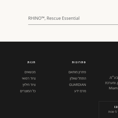
RHINO™
,
Rescue Essential
פתרונות
חנות
פתרון מותאם
מנשאים
 בע״מ.
התחל שאלון
ציוד רפואי
ץ, ומערכת
GUARDIAN
ציוד חילוץ
ל דיגיטלית. ישראל + Miami,
מרכז ידע
כל המוצרים
ו
היחידים בשוק. שורד 5 שנות