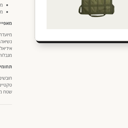
מי
מש
מאפיינ
מיועדת
נשיאה 
אידיאל
מגבלות
תחומי 
חובשים,
טקטיים,
שטח מו