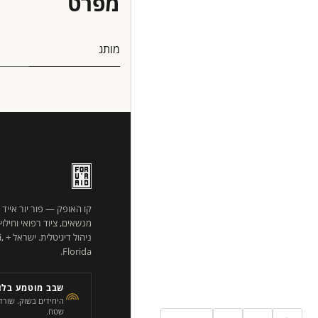
מפרט
מותג
קו האופק — פור יור אייד
מנשאים, ציוד רפואי וחילו
ניהו
Florida.
שבב מוטמע בלוג
שטח.