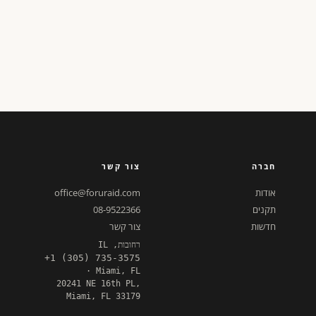
חברה
צור קשר
אודות
office@foruraid.com
תקנים
08-9522366
חדשות
צור קשר
רחובות, IL
+1 (305) 735-3575
· Miami, FL
20241 NE 16th PL,
Miami, FL 33179