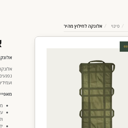
פינוי
אלונקה לחילוץ מהיר
א
GU
אלונקת חילו
אלונקת
נפגעים
ועמידי
מאפיינ
מב
עש
ול
יד