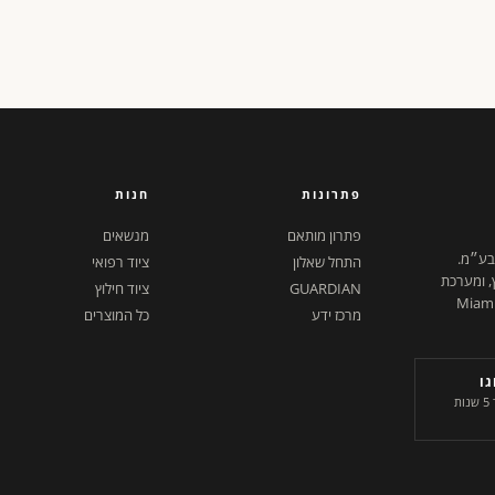
פתרונות
חנות
פתרון מותאם
מנשאים
 בע״מ.
התחל שאלון
ציוד רפואי
ץ, ומערכת
GUARDIAN
ציוד חילוץ
ל דיגיטלית. ישראל + Miami,
מרכז ידע
כל המוצרים
ו
היחידים בשוק. שורד 5 שנות