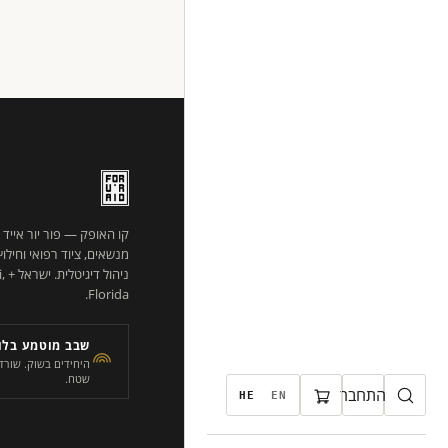
קו האופק — פור יור אייד
מנשאים, ציוד רפואי וחילו
ניהו
Florida.
שבב מוטמע בלוג
שטח.
התחבר
HE
EN