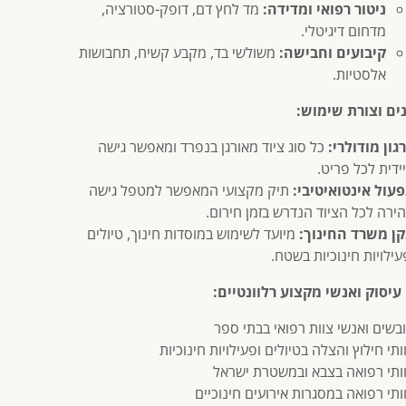
ניטור רפואי ומדידה:
מד לחץ דם, דופק-סטורציה,
מדחום דיגיטלי.
קיבועים וחבישה:
משולשי בד, מקבע קשיח, תחבושות
אלסטיות.
ים וצורת שימוש:
גון מודולרי:
כל סוג ציוד מאורגן בנפרד ומאפשר גישה
ידית לכל פריט.
עול אינטואיטיבי:
תיק מקצועי המאפשר למטפל גישה
ירה לכל הציוד הנדרש בזמן חירום.
ן משרד החינוך:
מיועד לשימוש במוסדות חינוך, טיולים
עילויות חינוכיות בשטח.
עיסוק ואנשי מקצוע רלוונטיים:
בשים ואנשי צוות רפואי בבתי ספר
ותי חילוץ והצלה בטיולים ופעילויות חינוכיות
ותי רפואה בצבא ובמשטרת ישראל
ותי רפואה במסגרות אירועים חינוכיים