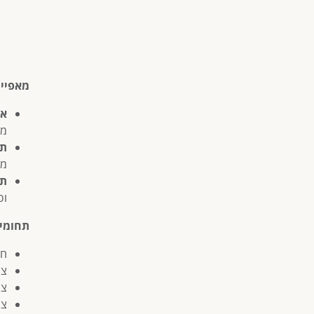
מאפיינ
אר
מי
תפ
מה
תק
ופ
תחומי 
חו
צו
צו
צו