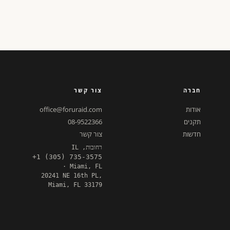
חברה
צור קשר
אודות
office@foruraid.com
תקנים
08-9522366
חדשות
צור קשר
רחובות, IL
+1 (305) 735-3575
· Miami, FL
20241 NE 16th PL,
Miami, FL 33179