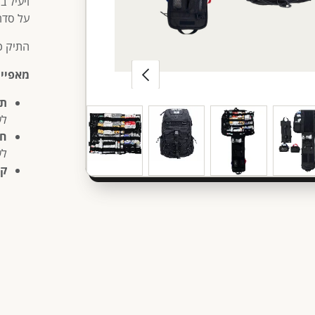
ויעיל ב
על סדר 
התיק כו
מאפיינ
תכ
לש
חו
לש
קט