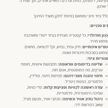
פציעות, דימומים, כוויות וצרכים רפואיים אחרים, תוך שמירה
וארגון.
לל ציוד חיוני ומותאם במיוחד לתקן משרד החינוך
ים טכניים:
נון מודולרי:
כל קטגוריה מצוידת בציוד ייעודי ומאורגנת
ימוש מהיר.
מרים איכותיים:
תיק עמיד, גמיש, וקל לנשיאה. מתאים
ימוש בסביבות חינוכיות ושטח.
גוריות ציוד:
שליטה בדימומים וטראומה:
תחבושות אישיות, חוסמי
עורקים, גזה המוסטטית, אטם חזה.
חיטוי והגנה מפני זיהום:
תמיסות חיטוי, פולידין,
פלסטרים, כפפות ניטריל.
עזרה ראשונה לכוויות ופציעות קלות:
פדי כוויות,
שמיכה היפוטרמית, פלסטריות.
ניהול נתיב אוויר ונשימה:
מנתבי אוויר, מנשם מציל,
שואב הפרשות ידני.