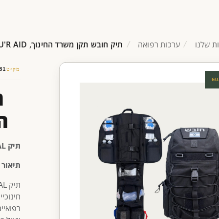
ת שלנו
ערכות רפואה
תיק חובש תקן משרד החינוך, FOR U'R AID
מק״ט
81
GU
ת
החי
תיק TACTICAL מותאמת משרד החינוך
תיאור 
חינוכיי
רפואיי