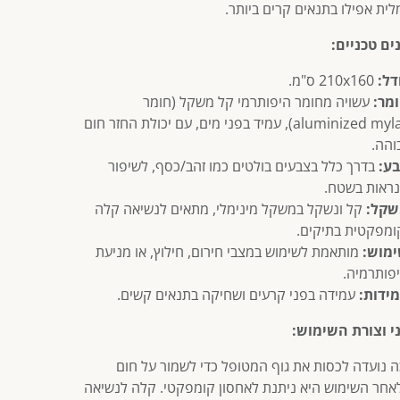
לית אפילו בתנאים קרים ביותר.
ים טכניים:
דל:
210x160 ס"מ.
מר:
עשויה מחומר היפותרמי קל משקל (חומר
aluminized mylar), עמיד בפני מים, עם יכולת החזר חום
והה.
ע:
בדרך כלל בצבעים בולטים כמו זהב/כסף, לשיפור
ראות בשטח.
שקל:
קל ונשקל במשקל מינימלי, מתאים לנשיאה קלה
ומפקטית בתיקים.
מוש:
מותאמת לשימוש במצבי חירום, חילוץ, או מניעת
פותרמיה.
ידות:
עמידה בפני קרעים ושחיקה בתנאים קשים.
י וצורת השימוש:
 נועדה לכסות את גוף המטופל כדי לשמור על חום
לאחר השימוש היא ניתנת לאחסון קומפקטי. קלה לנשיאה