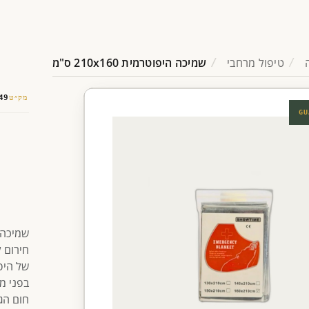
טיפול מרחבי
שמיכה היפוטרמית 210x160 ס"מ
מק״ט
49
GU
חירום 
של היפ
בפני מ
חום הג