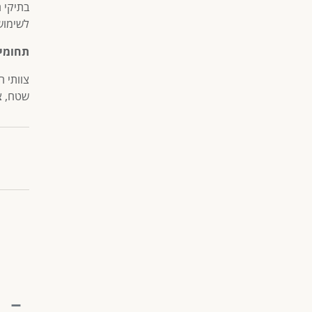
בתיקי ח
לשימוש
תחומי 
צוותי ח
שטח, צו