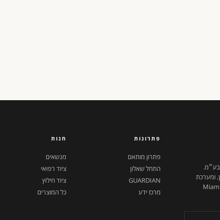
פתרונות
חנות
פתרון מותאם
מנשאים
 בע״מ.
התחל שאלון
ציוד רפואי
ץ, ומערכת
GUARDIAN
ציוד חילוץ
ל דיגיטלית. ישראל + Miami,
מרכז ידע
כל המוצרים