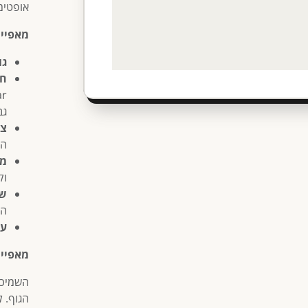
אופטימ
מאפיינ
גו
חו
גב
צב
הנ
מ
וק
שי
הי
עמ
מאפיינ
השמיכה
הגוף. 