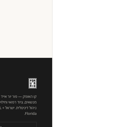
קו האופק — פור יור אייד
מנשאים, ציוד רפואי וחילו
ניהו
Florida.