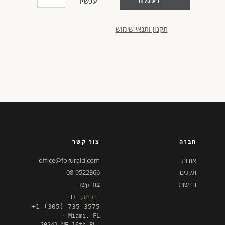
לעגלה
עכשיו
תקנון ותנאי שימוש
חברה
צור קשר
אודות
office@foruraid.com
תקנים
08-9522366
חדשות
צור קשר
רחובות, IL
+1 (305) 735-3575
· Miami, FL