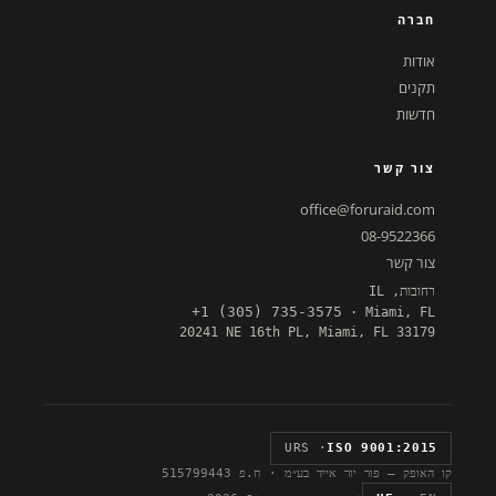
חברה
אודות
תקנים
חדשות
צור קשר
office@foruraid.com
08-9522366
צור קשר
רחובות, IL
+1 (305) 735-3575
· Miami, FL
20241 NE 16th PL, Miami, FL 33179
· URS
ISO 9001:2015
קו האופק — פור יור אייד בע״מ · ח.פ 515799443