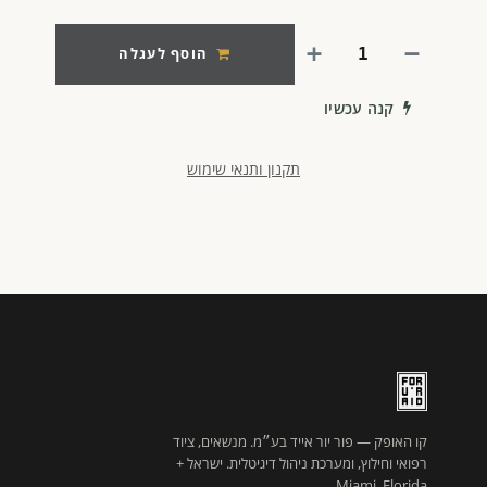
הוסף לעגלה
קנה עכשיו
תקנון ותנאי שימוש
קו האופק — פור יור אייד בע״מ. מנשאים, ציוד
רפואי וחילוץ, ומערכת ניהול דיגיטלית. ישראל +
Miami, Florida.